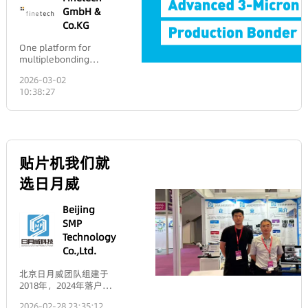
name Parallel-polarized
超过80年的经验，是高品质
状”对不对，RMSi告诉
40余家业内顶尖品牌的
magnified image on a
让不良率降低
来买单，比如展会。不
light.Polarization direction:
光学元件和解决方案值得信
你镜子的“表面”光不光
34,000+现货产品，实现了
screen: you need to
30% 以上；通
过在连续多年参展，从
Its electric vector is parallel to
赖的供应商，服务于生命科
维尔克斯光电
滑。两者共同决定了一
全光路解决方案的即时供应
finely adjust the distance
过一体成型 +
小展位到大展位，标展
the incident
学、生物医学、工业检测、
个光学元件的最终性
与便捷采购。针对特殊需
between the object and
CNC 精密加工
到特装后，我改变了一
参加2026年
plane.Mnemonic: P =
半导体及研发等行业。公司
能。
求，先进制造事业部可提供
the lens; the
工艺，满足电
些想法。实际上我们在
Parallel.S-polarized light:
在全球19个地点拥有1,300多
从定制化设计到样品生产，
magnification effect is
池片组装的高
慕尼黑上海光
不断提高展会预算，例
Full name Senkrecht-
名员工，并且持续增长。作
再到可扩展量产的完整服务
most pronounced when
精度定位需
如即将来到的慕尼黑上
polarized light
为领先的光学和光子学公
链，依托四大全球研发中心
this distance is slightly
Welloptics
博会，展位号
求；陶瓷材料
海光博会就要投入十几
(perpendicular polarization).
司，爱特蒙特光学提供两种
与九大专业工厂的先进制造
greater than the focal
本身耐磨损、
万。核心逻辑是我们销
“Senkrecht” is German for
专业解决方案：一个拥有超
N2.2711，部
网络，年产能突破200万光
length. The focal length
耐腐蚀，可承
售额的增幅高于参展费
“perpendicular.”Polarization
过34,000种现货产品的强大‌
学元件及175,000+精密组
维尔克斯光电将于2026
serves as the reference
受硅片加工过
用增幅，参展的花费虽
分展品信息
direction: Its electric vector is
市场平台‌，以及专注于精密
件，赋能尖端光学系统的快
年3月18-20日参展
point for adjustment.In
程中化学试剂
然逐年增加，但在公司
perpendicular to the incident
光学和成像元件定制与批量
速落地。更多信息，请访问
2026慕尼黑上海光博会
summary, for the specific
与机械摩擦的
成本的占比中并没有增
plane.Mnemonic: S =
生产的‌先进制造服务‌。爱特
2026-03-03 11:17:51
官
（Laser World of
application of a
双重损耗，使
加，也绝对没有因为参
Senkrecht /
蒙特光学的‌市场平台‌是一个
网 www.edmundoptics.cn
Photonics China），
“magnifying glass,” the
用寿命是传统
展费用而提高报价或增
Perpendicular.Visual
一站式商店，提供来自内部
地点：上海新国际博览
magnification of a convex
金属部件的 5
加利润率，销售额的增
Understanding: Extend your
制造和40多个顶级品牌的超
中心，展馆：N2，展
lens is inversely
倍以上；同
长甚至可以让我们以更
right hand. Your thumb
过34,000种现货产品，覆盖
位号：N2.2711，展位
proportional to its focal
时，热膨胀系
低的利润率给客户报
represents the direction of
整个光路，支持快速便捷的
面积：36㎡。欢迎新老
length; in the more
数低至
价、更加合理的备货以
The new
light propagation, while the
采购。对于定制化解决方
客户届时光临，莅临指
general process of image
7.9×10⁻⁶/℃，
缩短交期。花钱参加展
other four fingers represent
案，‌先进制造服务‌提供定制
导！ 观众注册通道 点
formation, the
在光伏设备高
model P3
会和打广告反而能降低
the vibration direction of the
设计、首件生产以及可扩展
此或者扫描下方二维码
magnification is
温烘烤、常温
我们的销售成本，这完
electric vector. If the vibration
的制造服务，由四个全球设
is unveiled
注册，避免现场排队拥
determined by both the
运行的交替工
全打破了我之前的认
oscillates “up and down”
计中心和九个专业工厂提供
Finetech
堵。 维尔克斯光电位置
focal length and the