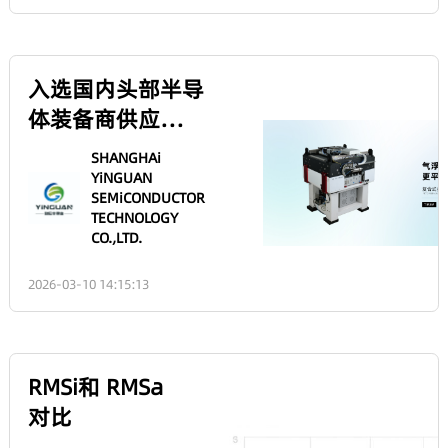
and
The magnification and
Magnification
focal length of a convex
of a Convex
lens are two closely
2026-03-17 10:46:21
related yet distinct optical
Lens
parameters. The
relationship between
them depends on the
specific observation
conditions (for example,
入选国内头部半导
whether the lens is used
for imaging or as a
体装备商供应链国
magnifying glass).1.
家级“专精特
Summary of the Core
SHANGHAi
RelationshipMagnification
新”重点小巨人隐
YiNGUAN
is essentially the ratio of
the image size to the
SEMiCONDUCTOR
冠半导体将参展
object size. It is
TECHNOLOGY
determined jointly by the
2026慕尼黑上海
CO.,LTD.
object distance (the
distance from the object
光博会
to the lens) and the
2026-03-10 14:15:13
image distance (the
distance from the image