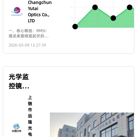
to the lens). The focal
length, however, is a
property of the lens itself
RMSi和 RMSa
and determines its ability
to converge light
对比
rays.Therefore, the focal
length is not directly
equal to the
Changchun
magnification, but it
Yutai
indirectly determines the
Optics Co.,
magnification under
LTD
specific conditions by
influencing the
一、核心概括：RMSi：
relationship between the
描述表面微观起伏的不
object distance and the
规则度，主要指“粗糙
image distance.2.
2026-03-09 13:27:39
度”。RMSa： 描述表面
Scenario 1: Use as a
宏观形状与理想形状的
Magnifying Glass
偏差，主要指“面形误
(Forming a Virtual Image,
差”。它们虽然都是“均
Viewed with the Eye)This
方根”值，用于量化表面
is the most common and
的“不完美”，但关注的
intuitive concept of
光学监
空间频率（波长）范围
“magnification.” When