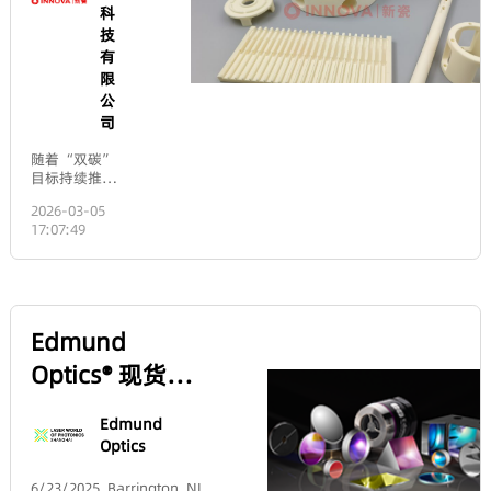
对测量数据先进行“倾斜
a magnification of
半导体等自
移除”和“最佳拟合球
approximately 25 / 10 =
动化非标零
面/平面移除”，再应用
新瓷|陶
2.525/10=2.5 times.A
配件生产加
高通滤波器滤除中低频
convex lens with a focal
工。
瓷结构件
成分，最后对剩余的高
length of f = 5\
频轮廓数据计算均方根
\text{cm}f=5 cm has a
硬核赋
值。4、主要影响：散射
magnification of
厦
损耗：导致光能量从主
approximately 25 / 5 =
能，助力
门
光线方向散射出去，降
525/5=5 times.This is
新
低系统的对比度和信噪
新能源产
because a lens with a
瓷
比，小角度散射。对成
shorter focal length has a
业高质量
像系统的MTF（调制传
材
greater refractive power,
递函数） 在中高频率段
causing light rays to
料
发展
有显著影响。5、典型应
diverge at a wider angle
科
用：激光系统、高分辨
as they enter the eye.
技
率成像系统、X射线光学
This results in a larger
有
元件，任何需要极低散
image of the object on
限
射的应用场景。典型
the retina, making it
值：从普通抛光（~10
公
appear more
nm RMSi）到超光滑抛
magnified.3. Case 2:
司
光（< 0.5 nm RMSi）不
Used for projection
等。RMSa (Root Mean
imaging (producing a real
随着 “双碳”
Square accuracy) - 面
image, such as in
目标持续推
形精度1、定义：实际光
projectors and
进，风电、核