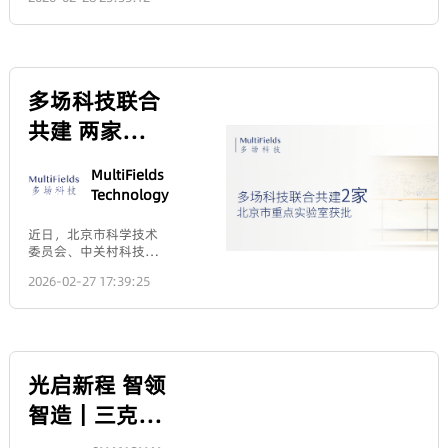
况下尺寸稳
知。同时参加展会并非
within the plane defined by
支持，每年生产超过200万个
for the first
GmbH &
示意及路线图 乘坐地铁
object distance.
定，能确保设
是简单的开销，而是一
your thumb and the normal
元件和175,000多个组件。了
7号线到终点站花木
Co.KG
备长期运行精
项能产生规模报酬递增
time. Stay
line, it is P-polarized light. If it
解更多信息，请访问
路，1号出口就是入口
度。02 锂电领
的市场投资——展位与
oscillates “side to side”
‌www.edmundoptics.com‌。
厅，入场后一直主通道
One platform for
域 锂电作为新
tuned!
投入的系统性升级，能
(perpendicular to this plane),
直行到N2馆的六号
multiplebonding
能源汽车、储
带来客户数量与合作质
it is S-polarized light.II. Why
门，左侧就是我们的展
technologies.12-
能系统的核心
量的非线性增长。 算下
Distinguish Between P-
2026-03-02
台。和去年在同一个位
inch wafer and
能源载体，正
来，我们公司在光电行
Polarized and S-Polarized
10:38:27
置。N2馆布局 慕尼黑
inlinecapability.
朝着高能量密
业的展会这条路上，已
Light?Because they behave
上海光博会自2006年举
度、快充电速
经走了近十年。展位面
very differently when
办以来，已成为亚洲激
度、长循环寿
积从9平到18平再到36
interacting with a medium
光、光学、光电行业一
命方向发展，
平，展位结构从标准展
interface. This difference is
年一度的行业盛会。本
电池包内部的
位到光地桁架再到木结
primarily reflected in their
届展会致力于助力构建
绝缘防护、热
构特装，参展形式也尝
reflectance and
贴片机我们就
产业新发展格局，精细
管理、耐腐蚀
试过单独参展和联合参
transmittance.1. Differences in
化布局七大展区，集中
等问题成为产
展，参展数量也在不断
选日月威
Reflectance - Fresnel
展示激光智能制造、激
业升级的关键
增加，我们对参展这件
FormulasThe Fresnel
光器与光电子、集成光
痛点。核心优
事的理解，参展经验也
formulas describing
Beijing
电与光通信、光学、光
势精准匹配需
在一步步加深。今天和
reflection and refraction at an
学制造、检测与质量控
SMP
求：氮化铝陶
大家分享我们对展会
interface are given
制及红外技术与应用产
瓷导热率
从“实体广告”到“引
Technology
separately for P-polarized
品，特设生物医学光子
≥170W/(m・
流引擎”的认知转变，
Co.,Ltd.
and S-polarized
学专区2.0， 近1500家
K)，是传统绝
还有我们在参展过程中
light.Generally, under non-
国内外参展商，展品种
缘材料的数
积累的一些参展经验教
北京日月威团队组建于
normal incidence, the