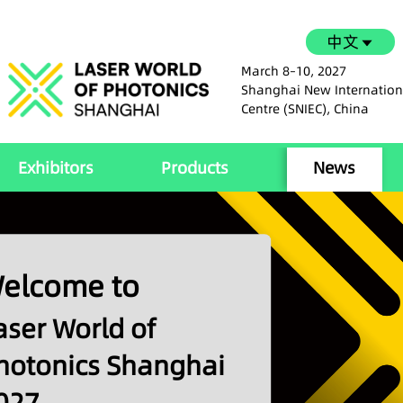
中文
March 8–10, 2027
Shanghai New Inter
Centre (SNIEC), Chi
Exhibitors
Products
News
elcome to
aser World of