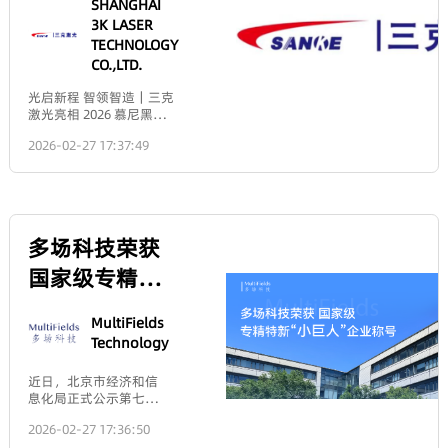
类更精细，覆盖光电技
倍，能快速导
训。 早期，我们视展会
2018年，2024年落户北
reflectivity of S-polarized
术上下游产业。 此次参
出电池充放电
为“看得见摸得着的实
工大山河湾谷创新区，
light is always higher than
展我们的部分展品信息
过程中产生的
体广告”——主要功能是
2026-02-28 23:35:12
是国家高新企业和北京
that of P-polarized light.This
如下： DUMA自准直
热量，避免热
向老客户证明公司的真
市科技型中小企业。公
implies that when non-
仪，应用：用于精密测
聚集引发安全
实存在和持续运营。那
司研发人员研究生以上
polarized light (containing all
量直线度、平行度、垂
隐患，同时绝
时展位小、投入少，回
学历占比60%，核心研
polarization directions)
直度等几何参数。用于
缘性能优异
报也停留在品牌曝光的
发工程师来自国内知名
strikes at an angle, the
角秒（1sec）级的设备
（体积电阻率
浅层。但随着我们加大
半导体装备厂商，有十
reflected light contains a
多场科技联合
或镜组的直线度、平行
＞10¹⁴Ω・
投入——扩大面积、改
余年贴片设备研发制造
greater proportion of S-
度、垂直度等几何参数
变展台设计——事情开
cm），有效阻
和工艺经验，已申请和
polarized light.
共建 两家北京
精密测量 Dataray光斑
始发生变化。当我们在
断电池内部短
获得10多项发明专利和
Consequently, the reflected
分析仪，配备功软件
2026年慕尼黑上海光博
路风险；高纯
市重点实验室
软著。目前已形成半自
light becomes partially
（免费）。适合用激光
会投入十几万展会预算
氧化铝陶瓷耐
动、手动高精度贴片机
polarized (predominantly S-
MultiFields
剖面测量，可配合使
正式获批
时，我们清楚的知道这
电解液腐蚀能
系列产品，具备专用设
polarized).2. Brewster's
Technology
用 M2DU 平台进行激光
不再是单纯的“参展
力突出，在锂
备的定制化能力。 公司
Angle - A Critical
器的M2 测量。 国产自
费”，而是一项有明确
电电解液环境
秉承“专业铸就品质，创
PhenomenonThis is a unique
研匀光微透镜阵列。低
近日，北京市科学技术
预期的市场投资。 这背
中失重率低于
新引领未来”的管理理
property of P-polarized
成本匀光，整形方案
委员会、中关村科技园
后有一个名为“规模报
0.01mg/cm²・
念，致力于打造成为半
light.There exists a specific
Holoor激光分束器，激
区管理委员会正式公布
酬递增”的逻辑：有效
day，能长期保
导体设备行业小而美的
angle of incidence known as
光匀化器，光束整形
2026-02-27 17:39:25
2025年度北京市重点实
的市场投入，往往能产
护极耳、电池
优秀企业。我们坚信，
Brewster's angle.When light
器。高质量整形，分
验室认定名单，多场低
生非线性的回报。 以前
壳体等关键部
以市场为导向以创新为
strikes at Brewster's angle,
束，光束均匀度90%以
温科技（北京）有限公
不太理解，现在自己实
件不被侵蚀；
动力，以质量求生存，
the reflectivity of P-polarized
上 结构光DOE，调控光
司（以下简称“多场科
践了才深有体会。比
氧化锆陶瓷兼
以服务赢得客户，通过
light becomes zero! All P-
波衍射特性实现光束整
技”）参与共建的“原子
如，我们把展位投入从
具高韧性（断
全体日月威人的共同努