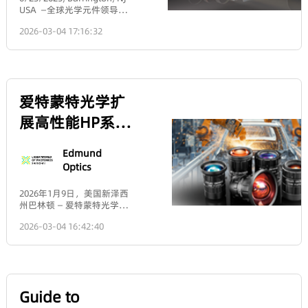
学表面与设计的理想表
2026-03-05
cameras)When an object
能、燃料电池
面（如理想球面、理想
17:07:49
is located beyond one
等新能源产业
抛物面）之间偏差的均
focal length of a convex
成为全球能源
方根值。这个偏差是整
lens, an inverted,
转型的核心力
体性、系统性的。2、关
magnified, or reduced
量。风电向大
注范围：低空间频率成
real image is formed. The
功率、深远海
分。描述了表面的整体
magnification in this case
升级，要扛住
Edmund
形状“对不对”，比如是
is called the lateral
盐雾风沙与交
球面但曲率不对，或者
magnification.Formula:M
变载荷的考
Optics® 现货供
带有像散、彗差等像差
=\frac{h_i}{h_o} = -\frac{v}
验；核能追求
形式的误差。3、测量与
{u}M=hohi=−uvM: Lateral
应业界最全超快
安全与长周期
计算：通常使用干涉仪
magnification (an
运行，对部件
Edmund
（如菲索干涉仪、相移
光学元件系列，
absolute value greater
耐辐射、耐高
Optics
干涉仪）在整个光学口
than 1 indicates
温高压的要求
实现极速交付与
径上进行测量。将测得
magnification; less than 1
近乎苛刻；燃
的波前图（或面形图）
6/23/2025, Barrington, NJ
indicates reduction)h_i:
料电池（尤其
精准匹配
与理想参考波前（或面
USA —全球光学元件领导者
Image heighth_o: Object
是固体氧化物
形）相减，得到面形误
Edmund Optics®正式宣布
heightvv: Image
燃料电池
2026-03-04 17:16:32
差图，然后直接计算整
升级其超快光学元件供应体
distanceuu: Object
SOFC）凭借高
个区域内所有数据点的
系，通过整合行业最全面的
distance (usually taken as
效清洁优势崛
均方根值。4、主要影
现货库存与专业技术支持网
a positive value)The
起，核心部件
响：波前误差：直接导
络，为飞秒/皮秒激光应用
negative sign indicates
需在600-800℃
致光学系统的成像质量
提供全链路解决方案。目前
that the image is
高温下稳定工
下降，引入像差（离
该产品线已覆盖工业制造、