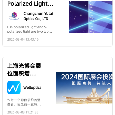
inverted.Lens Image
作。这些场景
爱特蒙特光学扩
焦、像散、球差等）。
科研实验等多元化应用场
Formation Formula
对材料性能的
影响系统的斯特列尔
景。产品线全面覆盖超快激
(Gauss’s
展高性能HP系列
要求远超传统
比、PSF（点扩散函数）
光光学解决方案，包含两大
Formula):\frac{1}{f} =
材质，而精密
和焦斑能量集中度。5、
产品线，新增现
核心技术方案：1）高性能
\frac{1}{u} + \frac{1}
陶瓷凭借耐高
典型应用：所有成像光
离子束溅射(IBS)镀膜反射
{v}f1=u1+v14. Analysis of
Edmund
温、耐腐蚀、
货6.5mm定焦镜
学系统、望远镜、光刻
镜系列（含独家代理的
Relationships:When the
高强度、低损
Optics
机镜头、激光谐振腔反
UltraFast Innovations品牌
object is located between
耗的独特优
头 现货6.5mm
射镜。典型值：从普通
产品）；2）高性价比蒸发
one and two focal
势，成为破解
2026年1月9日，美国新泽西
光学（λ/10 RMSa，约
镀膜方案。凭借常备库存的
lengths (f < u < 2ff<u<2f):
镜头为需要更短
技术瓶颈的关
州巴林顿‌ — 爱特蒙特光学
63 nm @ 632.8 nm）到
反射镜、透镜、窗口片、光
an inverted, magnified
键。 01 光伏领
®（Edmund Optics®），全
极精密光学（λ/1000
栅、滤光片等全品类库存，
工作距离的工厂
real image is formed (|M|
域 光伏产业正
2026-03-04 16:42:40
球领先的光学与成像技术解
RMSa，约0.6 nm @
实现从光学设计到系统集成
> 1∣M∣>1), and the
朝着高效化、
决方案提供商，现已扩展其‌
自动化和机器视
632.8 nm）不等。关键
的全链路供应保障，助力工
image distance is greater
规模化快速发
TECHSPEC® HP系列定焦镜头‌
对比表格三、重要关系
程师快速完成超快光学系统
than the object distance
展，硅片越做
觉系统提供高分
产品线，推出‌新款6.5mm焦
与总结1、分离但共存：
搭建。该产品组合兼顾不同
(v > uv>u). When the
越薄（厚度已
距镜头‌，将高分辨率成像性
一个实际光学表面的总
的成本预算与性能需求，更
focal length ff is fixed, the
经降到 120μm
辨率性能
能延伸至需要更短工作距离
误差包含RMSa（低
依托强大库存体系保障极速
closer the object distance
Guide to
以下），电池
和更宽视角的应用领域。HP
频）、中频误差和
交付与高效采购。无论何种
u is to the focal length f,
片组装精度要
系列专为工厂自动化和机器
Polarized Light
RMSi（高频）等多个频
应用场景，Edmund
the greater the
求也越来越
视觉系统设计，在这些系统
段成分。完整的表征需
Optics® 均可为工程师精准
magnification MM.When
高，这就对硅
Principles:
中，分辨精细细节对于检测
要分析其功率谱密度。
匹配超快光学系统元件——
the object is located at
片抓取、传
Changchun Yutai
精度和可靠测量至关重要。
2、不同工艺控制：
通过7×24小时在线专家沟通
twice the focal length (u =
输、加工等环
Definitions,
Optics Co., LTD
这款新的6.5mm镜头保留了
RMSa 主要由成型、研
渠道，随时提供技术咨询服
2fu=2f): the image is the
节的设备部件
HP系列的核心性能特点，提