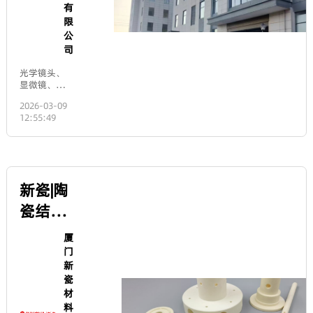
完全不同。下图清晰展
an object is placed within
控镜头
示了二者的区别与测量
one focal length of a
铝合金
方法：二、下面进行详
convex lens, it forms an
上
细解释：RMSi (Root
upright, magnified virtual
配件
饶
Mean Square
image.Formula: The
irregularity) - 不规则
市
magnification factor MM
CNC定
度/粗糙度1、定义：在
of a magnifying glass is
远
移除了表面宏观形状
approximately:M
制生产
强
（球面、非球面、平面
\approx \frac{25\
光
等）和中等空间误差之
加工
\text{cm}}{f}M≈f25 cmMM:
电
后，剩余的高频、小尺
Magnification factorff:
度随机起伏的均方根
有
Focal length of the lens
值。2、关注范围：高空
(unit: cm)25\ \text{cm}25
限
间频率成分。通常对应
cm: Near point, i.e., the
公
于加工过程中留下的工
viewing distance at which
司
具痕迹、抛光颗粒造成
the human eye is most
的麻点、材料微观不均
comfortable and sees
光学镜头、
匀性等。其特征尺寸
most clearly.Relationship:
显微镜、望
（波长）通常远小于光
The shorter the focal
远镜、光电
学元件的口径。3、测量
length, the greater the
2026-03-09
金属配件生
与计算：需要使用高分
magnification.For
12:55:49
产与销售。
辨率的轮廓仪（如白光
example: A convex lens
车载、医
干涉仪、原子力显微
with a focal length of f =
疗、航空航
镜）在小范围内测量。
10\ \text{cm}f=10 cm has
天、光伏、