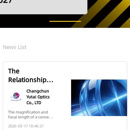
hotonics Shanghai
027
News List
The
Relationship
Between the
Changchun
Focal Length
Yutai Optics
Co., LTD