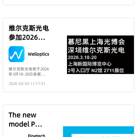
磨、粗抛工艺决定，反
务。关于爱特蒙特光
same size as the object
Applications,
提出了极高要
I. P-polarized light and S-
供卓越的分辨率，以支持苛
映了制造者控制整体形
（Edmund Optics®）爱特
(|M| = 1∣M∣=1).When the
求——耐磨、无
polarized light are two types
刻的检测任务，如微小缺陷
状的能力。RMSi 主要由
and Why
蒙特光学（Edmund
object is located beyond
污染、尺寸精
of linearly polarized light
检测和高精度尺寸分析。该
最终的精抛、抛光工艺
Optics）拥有超过80年的行
twice the focal length (u >
度足够高。陶
2026-03-04 13:43:16
defined based on the
镜头针对高达1.1英寸的传感
Distinguishing P-
和材料本身决定，反映
业经验，是一家值得信赖的
2fu>2f): an inverted,
瓷部件的优势
orientation of light
器进行了优化，能够在更大
了获得超光滑表面的能
高品质光学元件及解决方案
reduced real image is
可以破解行业
Polarized a
polarization relative to the
的视场范围内实现细节成
力。3、应用导向：对于
供应商，服务于生命科学、
formed (|M| < 1∣M∣<1),
痛点：采用高
plane of incidence (the plane
像，帮助系统设计人员在紧
成像系统（如相机、望
生物医学、工业检测、半导
which is the basic
纯度氧化铝
formed by the incident light
凑或空间受限的装置中达成
远镜），RMSa通常更为
体及研发等多个领域。公司
principle of a camera
（99.9%）与纳
ray and the normal to the
性能目标。HP系列由公司内
关键，因为它直接影响
在全球19个地区拥有1,300
lens.It can be seen that in
上海光博会展
米氧化锆为基
interface).1. Key
部设计和制造，提供跨多种
成像清晰度。对于高功
余名员工，业务规模持续扩
this imaging mode, the
材，不含金属
Reference: The Plane of
焦距的一贯高光学性能解决
位面积增加到
率激光系统或低散射应
大。作为光学与光子学领域
magnification ratio
杂质，能避免
IncidenceFirst, imagine a
方案，使工程师能够在系统
用（如引力波探测），
的领军企业，爱特蒙特光学
depends not only on the
硅片加工时产
36平背后的
beam of light striking the
几何结构变化时保持成像性
RMSi极其关键，因为微
（Edmund Optics）提供两
focal length ff but also
生金属污染，
interface between two media
能。6.5mm焦距的加入扩展
粗糙度会吸收或散射激
大核心解决方案：一是打造
strongly on the position of
保障电池转换
Welloptics
展会经济学，
at an angle (e.g., from air
了这种灵活性，为机器视觉
光，导致元件热畸变甚
拥有超过34,000款标准产品
the object (object distance
效率；氧化锆
into glass).The incident ray
系统设计人员在需要更短工
至损坏。4、单位：两者
的强大现货平台业务，二是
u).Comparison Table of
多年参展的逻
陶瓷表面光洁
and the normal line to the
作距离或更大视场的系统中
通常都用长度单位表示
专注于精密光学元件与成像
Key FindingsEasy to
度能达到
作为一个勤俭节约的消
interface (perpendicular to
提供了更多选择。凭借现货
（如纳米nm）。但
辑与经验分
组件定制化开发及批量生产
RememberIf you want a
Ra0.02μm，加
费者，我之前一直特别
the interface) form a plane
供应和快速交付，新款
RMSa也常用波长的分数
的先进制造服务。爱特蒙特
simple magnifying glass:
上低摩擦系数
排斥和反感花钱打广
called the “plane of
6.5mm HP系列镜头支持快
享，打广告可
表示（如λ/20），其中λ
光学（Edmund Optics）
choose a convex lens
2026-03-03 11:21:35
的特性，能有
告，也觉得太花钱的花
incidence.”2. Definition of P-
速集成到可投入生产的工厂
通常指632.8nm（He-
平台业务事业部的在线商城
with a short focal
效防止薄片硅
架子活动没必要，因为
降低销售成本
polarized and S-polarized
自动化系统中。‌关于爱特蒙
Ne激光）。简而言之：
构建了一站式光学采购生
length.If you want to use
片抓取时出现
羊毛出在羊身上，最终
LightP-polarized light: Full
特光学：‌爱特蒙特光学拥有
RMSa告诉你镜子的“形
态，汇聚了自主生产体系及
a lens to produce a clear,
划伤、碎裂，
所有的花费还是要客户